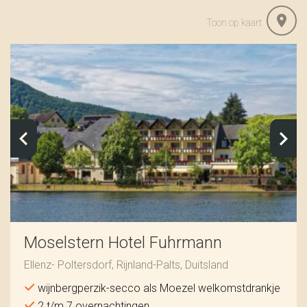
Toon op kaart
Moselstern Hotel Fuhrmann
Ellenz- Poltersdorf, Rijnland-Palts, Duitsland
wijnbergperzik-secco als Moezel welkomstdrankje
2 t/m 7 overnachtingen