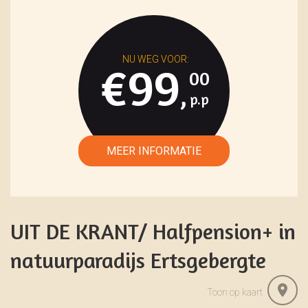
€99
00
,
UIT DE KRANT/ Halfpension+ in
natuurparadijs Ertsgebergte
Toon op kaart