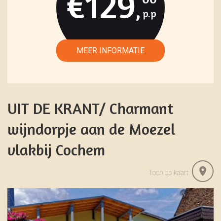
€129
,
UIT DE KRANT/ Charmant
wijndorpje aan de Moezel
vlakbij Cochem
Toon op kaart