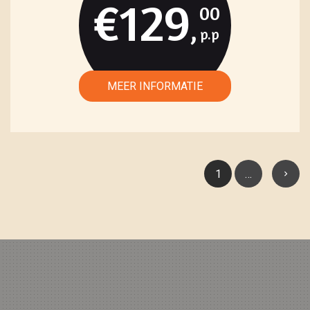
€129
00
,
1
…