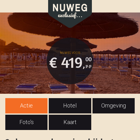
€ 419
00
,
Actie
Hotel
Omgeving
Foto's
Kaart