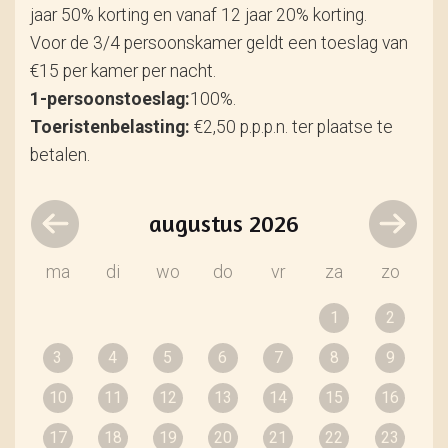
jaar 50% korting en vanaf 12 jaar 20% korting.
Voor de 3/4 persoonskamer geldt een toeslag van
€15 per kamer per nacht.
1-persoonstoeslag:
100%.
Toeristenbelasting:
€2,50 p.p.p.n. ter plaatse te
betalen.
augustus
2026
ma
di
wo
do
vr
za
zo
1
2
3
4
5
6
7
8
9
10
11
12
13
14
15
16
17
18
19
20
21
22
23