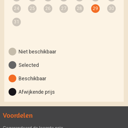
24
25
26
27
28
29
30
31
Niet beschikbaar
Selected
Beschikbaar
Afwijkende prijs
Voordelen