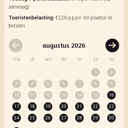
aanvraag)
Toeristenbelasting:
€2,00 p.p.p.n. ter plaatse te
betalen.
augustus
2026
ma
di
wo
do
vr
za
zo
1
2
3
4
5
6
7
8
9
10
11
12
13
14
15
16
17
18
19
20
21
22
23
24
25
26
27
28
29
30