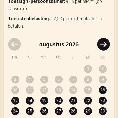
Toeslag 1-persoonskamer:
€15 per nacht. (op
aanvraag)
Toeristenbelasting:
€2,00 p.p.p.n. ter plaatse te
betalen.
augustus
2026
ma
di
wo
do
vr
za
zo
1
2
3
4
5
6
7
8
9
10
11
12
13
14
15
16
17
18
19
20
21
22
23
24
25
26
27
28
29
30