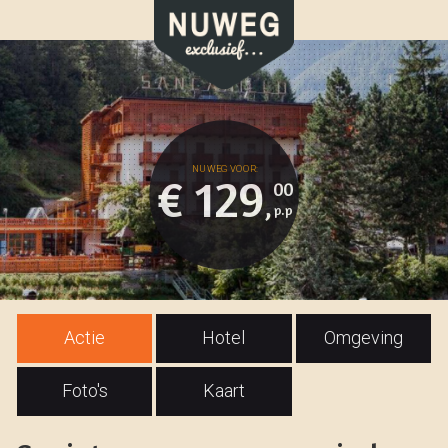
€ 129
00
,
Actie
Hotel
Omgeving
Foto's
Kaart