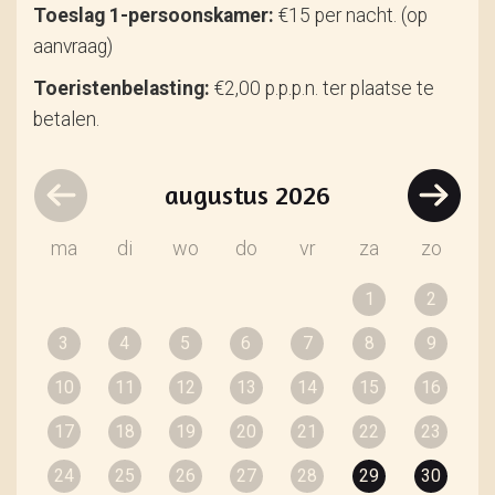
Toeslag 1-persoonskamer:
€15 per nacht. (op
aanvraag)
Toeristenbelasting:
€2,00 p.p.p.n. ter plaatse te
betalen.
augustus
2026
ma
di
wo
do
vr
za
zo
1
2
3
4
5
6
7
8
9
10
11
12
13
14
15
16
17
18
19
20
21
22
23
24
25
26
27
28
29
30