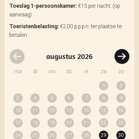
Toeslag 1-persoonskamer:
€15 per nacht. (op
aanvraag)
Toeristenbelasting:
€2,00 p.p.p.n. ter plaatse te
betalen.
augustus
2026
ma
di
wo
do
vr
za
zo
1
2
3
4
5
6
7
8
9
10
11
12
13
14
15
16
17
18
19
20
21
22
23
24
25
26
27
28
29
30