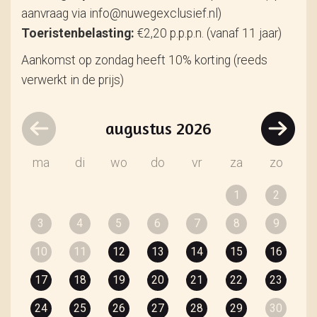
aanvraag via info@nuwegexclusief.nl)
Toeristenbelasting:
€2,20 p.p.p.n. (vanaf 11 jaar)
Aankomst op zondag heeft 10% korting (reeds
verwerkt in de prijs)
augustus
2026
ma
di
wo
do
vr
za
zo
1
2
3
4
5
6
7
8
9
10
11
12
13
14
15
16
17
18
19
20
21
22
23
24
25
26
27
28
29
30