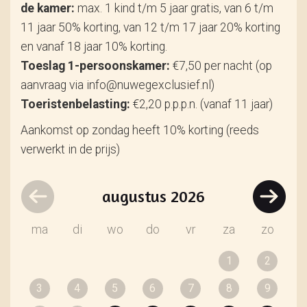
de kamer:
max. 1 kind t/m 5 jaar gratis, van 6 t/m
11 jaar 50% korting, van 12 t/m 17 jaar 20% korting
en vanaf 18 jaar 10% korting.
Toeslag 1-persoonskamer:
€7,50 per nacht (op
aanvraag via info@nuwegexclusief.nl)
Toeristenbelasting:
€2,20 p.p.p.n. (vanaf 11 jaar)
Aankomst op zondag heeft 10% korting (reeds
verwerkt in de prijs)
augustus
2026
ma
di
wo
do
vr
za
zo
1
2
3
4
5
6
7
8
9