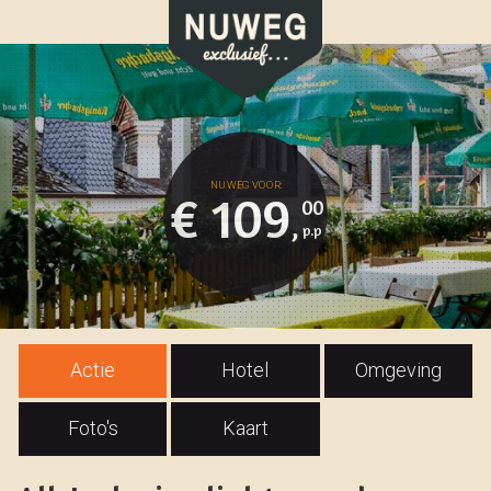
€ 109
00
,
Actie
Hotel
Omgeving
Foto's
Kaart