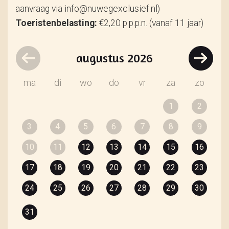
aanvraag via info@nuwegexclusief.nl)
Toeristenbelasting:
€2,20 p.p.p.n. (vanaf 11 jaar)
augustus
2026
ma
di
wo
do
vr
za
zo
1
2
3
4
5
6
7
8
9
10
11
12
13
14
15
16
17
18
19
20
21
22
23
24
25
26
27
28
29
30
31