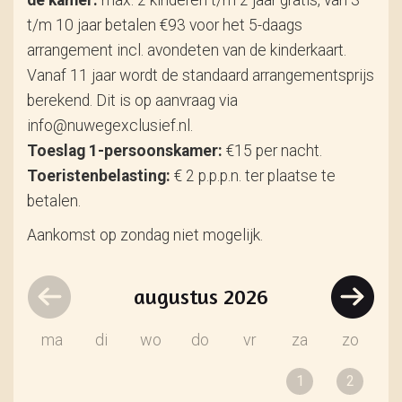
de kamer:
max. 2 kinderen t/m 2 jaar gratis, van 3
t/m 10 jaar betalen €93 voor het 5-daags
arrangement incl. avondeten van de kinderkaart.
Vanaf 11 jaar wordt de standaard arrangementsprijs
berekend. Dit is op aanvraag via
info@nuwegexclusief.nl.
Toeslag 1-persoonskamer:
€15 per nacht.
Toeristenbelasting:
€ 2 p.p.p.n. ter plaatse te
betalen.
Aankomst op zondag niet mogelijk.
augustus
2026
ma
di
wo
do
vr
za
zo
1
2