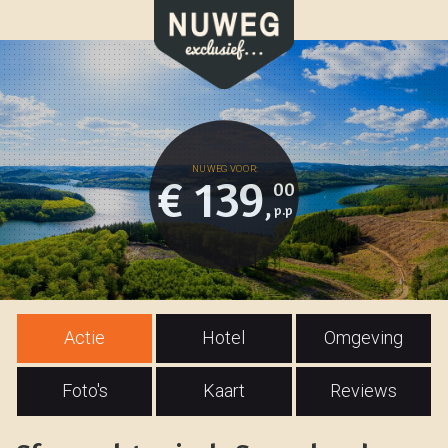
€ 139
00
,
Actie
Hotel
Omgeving
Foto's
Kaart
Reviews