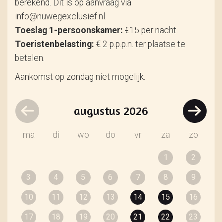
berekend. Dit is op aanvraag via
info@nuwegexclusief.nl.
Toeslag 1-persoonskamer:
€15 per nacht.
Toeristenbelasting:
€ 2 p.p.p.n. ter plaatse te
betalen.
Aankomst op zondag niet mogelijk.
augustus
2026
ma
di
wo
do
vr
za
zo
1
2
3
4
5
6
7
8
9
10
11
12
13
14
15
16
17
18
19
20
21
22
23