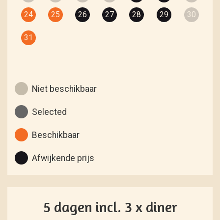
24
25
26
27
28
29
30
31
Niet beschikbaar
Selected
Beschikbaar
Afwijkende prijs
5 dagen incl. 3 x diner