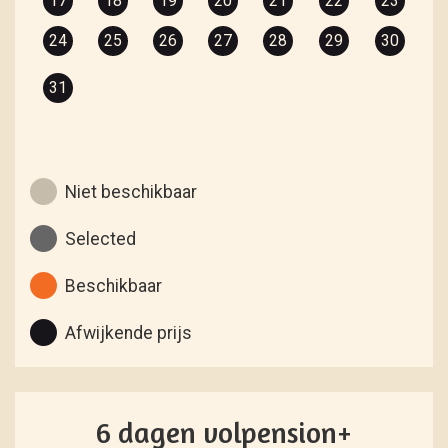
17
18
19
20
21
22
23
24
25
26
27
28
29
30
31
Niet beschikbaar
Selected
Beschikbaar
Afwijkende prijs
6 dagen volpension+