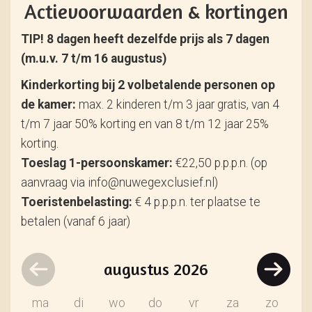
Actievoorwaarden & kortingen
TIP! 8 dagen heeft dezelfde prijs als 7 dagen
(m.u.v. 7 t/m 16 augustus)
Kinderkorting bij 2 volbetalende personen op
de kamer:
max. 2 kinderen t/m 3 jaar gratis, van 4
t/m 7 jaar 50% korting en van 8 t/m 12 jaar 25%
korting.
Toeslag 1-persoonskamer:
€22,50 p.p.p.n. (op
aanvraag via info@nuwegexclusief.nl)
Toeristenbelasting:
€ 4 p.p.p.n. ter plaatse te
betalen (vanaf 6 jaar)
augustus
2026
ma
di
wo
do
vr
za
zo