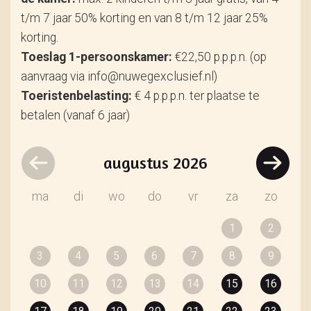
t/m 7 jaar 50% korting en van 8 t/m 12 jaar 25%
korting.
Toeslag 1-persoonskamer:
€22,50 p.p.p.n. (op
aanvraag via info@nuwegexclusief.nl)
Toeristenbelasting:
€ 4 p.p.p.n. ter plaatse te
betalen (vanaf 6 jaar)
augustus
2026
ma
di
wo
do
vr
za
zo
1
2
3
4
5
6
7
8
9
10
11
12
13
14
15
16