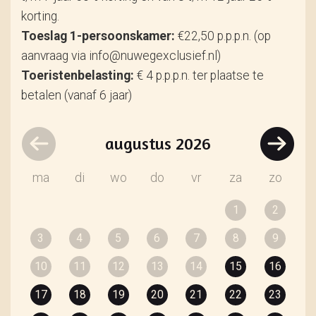
korting.
Toeslag 1-persoonskamer:
€22,50 p.p.p.n. (op
aanvraag via info@nuwegexclusief.nl)
Toeristenbelasting:
€ 4 p.p.p.n. ter plaatse te
betalen (vanaf 6 jaar)
augustus
2026
ma
di
wo
do
vr
za
zo
1
2
3
4
5
6
7
8
9
10
11
12
13
14
15
16
17
18
19
20
21
22
23