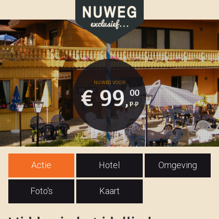
€ 99
00
,
Actie
Hotel
Omgeving
Foto's
Kaart