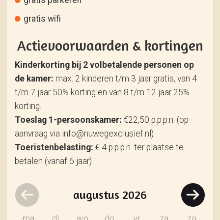
gratis parkeren
gratis wifi
Actievoorwaarden & kortingen
Kinderkorting bij 2 volbetalende personen op
de kamer:
max. 2 kinderen t/m 3 jaar gratis, van 4
t/m 7 jaar 50% korting en van 8 t/m 12 jaar 25%
korting.
Toeslag 1-persoonskamer:
€22,50 p.p.p.n. (op
aanvraag via info@nuwegexclusief.nl)
Toeristenbelasting:
€ 4 p.p.p.n. ter plaatse te
betalen (vanaf 6 jaar)
augustus
2026
ma
di
wo
do
vr
za
zo