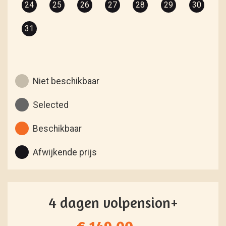
24
25
26
27
28
29
30
31
Niet beschikbaar
Selected
Beschikbaar
Afwijkende prijs
4 dagen volpension+