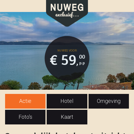
€ 59
00
,
Actie
Hotel
Omgeving
Foto's
Kaart