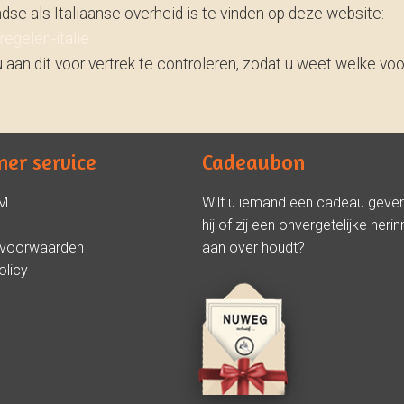
se als Italiaanse overheid is te vinden op deze website:
egelen-italie
u aan dit voor vertrek te controleren, zodat u weet welke voo
er service
Cadeaubon
M
Wilt u iemand een cadeau geve
hij of zij een onvergetelijke herin
svoorwaarden
aan over houdt?
olicy