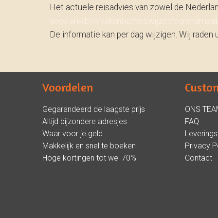
Het actuele reisadvies van zowel de Nederland
www.anwb.nl/vakantie/reiswijzer/coronamaatr
De informatie kan per dag wijzigen. Wij raden 
Voordelen
Custom
Gegarandeerd de laagste prijs
ONS TEA
Altijd bijzondere adresjes
FAQ
Waar voor je geld
Levering
Makkelijk en snel te boeken
Privacy P
Hoge kortingen tot wel 70%
Contact