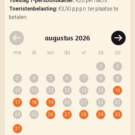
Toeslag 1-persoonskamer:
€20 per nacht.
Toeristenbelasting:
€3,50 p.p.p.n. ter plaatse te
betalen.
augustus
2026
ma
di
wo
do
vr
za
zo
1
2
3
4
5
6
7
8
9
10
11
12
13
14
15
16
17
18
19
20
21
22
23
24
25
26
27
28
29
30
31