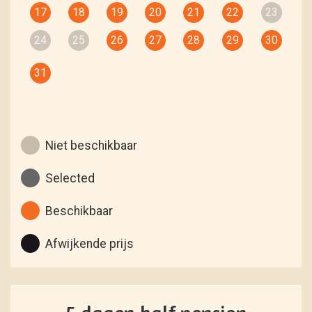
17
18
19
20
21
22
23
24
25
26
27
28
29
30
31
Niet beschikbaar
Selected
Beschikbaar
Afwijkende prijs