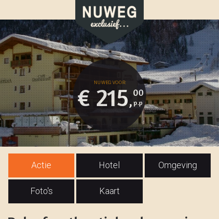
€ 215
00
,
Actie
Hotel
Omgeving
Foto's
Kaart