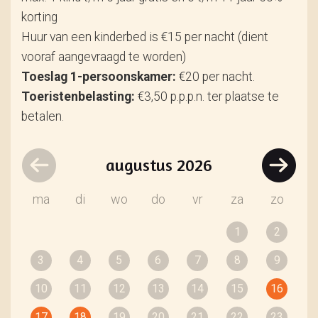
korting
Huur van een kinderbed is €15 per nacht (dient
vooraf aangevraagd te worden)
Toeslag 1-persoonskamer:
€20 per nacht.
Toeristenbelasting:
€3,50 p.p.p.n. ter plaatse te
betalen.
augustus
2026
ma
di
wo
do
vr
za
zo
1
2
3
4
5
6
7
8
9
10
11
12
13
14
15
16
17
18
19
20
21
22
23