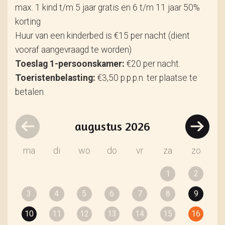
max. 1 kind t/m 5 jaar gratis en 6 t/m 11 jaar 50%
korting
Huur van een kinderbed is €15 per nacht (dient
vooraf aangevraagd te worden)
Toeslag 1-persoonskamer:
€20 per nacht.
Toeristenbelasting:
€3,50 p.p.p.n. ter plaatse te
betalen.
augustus
2026
ma
di
wo
do
vr
za
zo
1
2
3
4
5
6
7
8
9
10
11
12
13
14
15
16