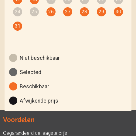
24
25
26
27
28
29
30
31
Niet beschikbaar
Selected
Beschikbaar
Afwijkende prijs
Voordelen
Gegarandeerd de laagste prijs