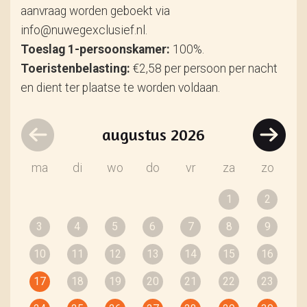
aanvraag worden geboekt via
info@nuwegexclusief.nl.
Toeslag 1-persoonskamer:
100%.
Toeristenbelasting:
€2,58 per persoon per nacht
en dient ter plaatse te worden voldaan.
augustus
2026
ma
di
wo
do
vr
za
zo
1
2
3
4
5
6
7
8
9
10
11
12
13
14
15
16
17
18
19
20
21
22
23