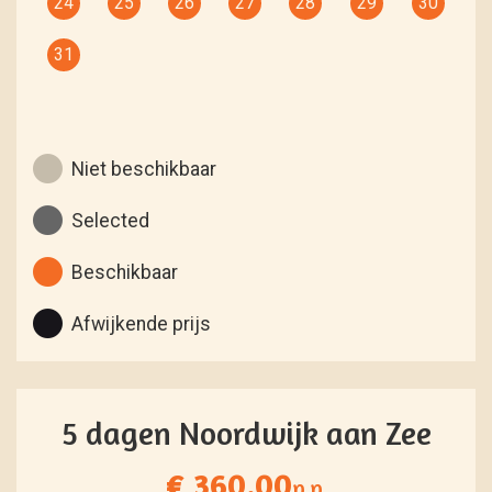
24
25
26
27
28
29
30
31
Niet beschikbaar
Selected
Beschikbaar
Afwijkende prijs
5 dagen Noordwijk aan Zee
€ 360.00
p.p.