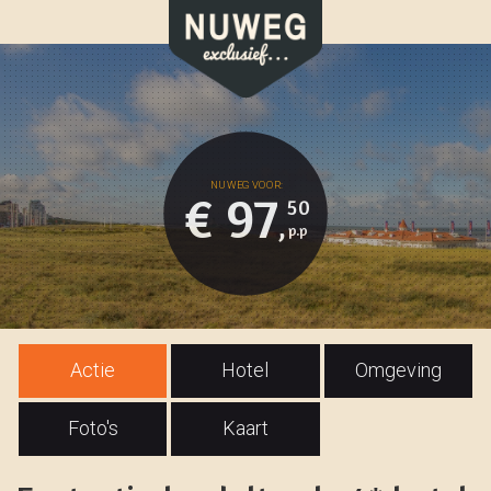
€ 97
50
,
Actie
Hotel
Omgeving
Foto's
Kaart