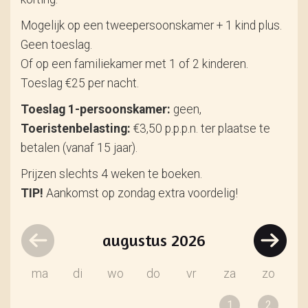
Mogelijk op een tweepersoonskamer + 1 kind plus.
Geen toeslag.
Of op een familiekamer met 1 of 2 kinderen.
Toeslag €25 per nacht.
Toeslag 1-persoonskamer:
geen,
Toeristenbelasting:
€3,50 p.p.p.n. ter plaatse te
betalen (vanaf 15 jaar).
Prijzen slechts 4 weken te boeken.
TIP!
Aankomst op zondag extra voordelig!
augustus
2026
ma
di
wo
do
vr
za
zo
1
2