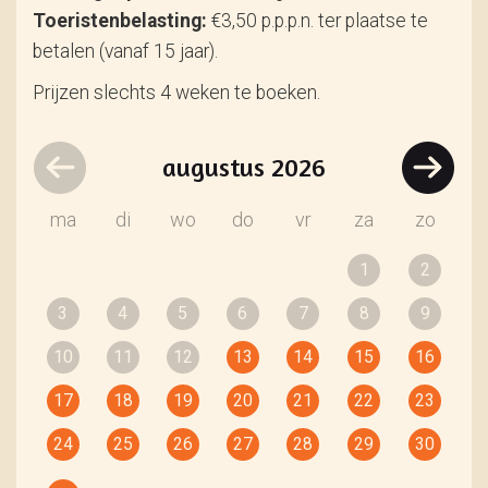
Toeristenbelasting:
€3,50 p.p.p.n. ter plaatse te
betalen (vanaf 15 jaar).
Prijzen slechts 4 weken te boeken.
augustus
2026
ma
di
wo
do
vr
za
zo
1
2
3
4
5
6
7
8
9
10
11
12
13
14
15
16
17
18
19
20
21
22
23
24
25
26
27
28
29
30