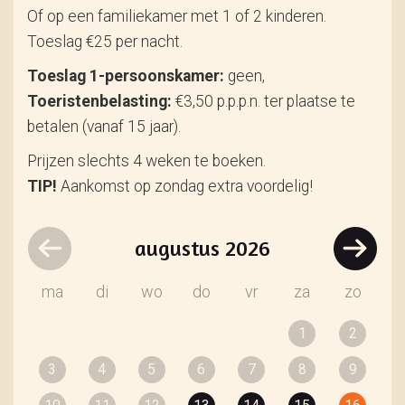
Of op een familiekamer met 1 of 2 kinderen.
Toeslag €25 per nacht.
Toeslag 1-persoonskamer:
geen,
Toeristenbelasting:
€3,50 p.p.p.n. ter plaatse te
betalen (vanaf 15 jaar).
Prijzen slechts 4 weken te boeken.
TIP!
Aankomst op zondag extra voordelig!
augustus
2026
ma
di
wo
do
vr
za
zo
1
2
3
4
5
6
7
8
9