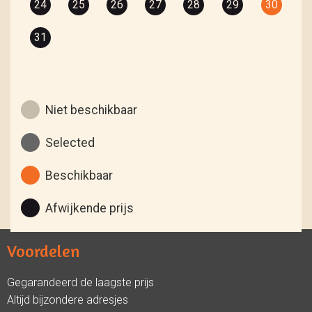
24
25
26
27
28
29
30
31
Niet beschikbaar
Selected
Beschikbaar
Afwijkende prijs
Voordelen
Gegarandeerd de laagste prijs
Altijd bijzondere adresjes