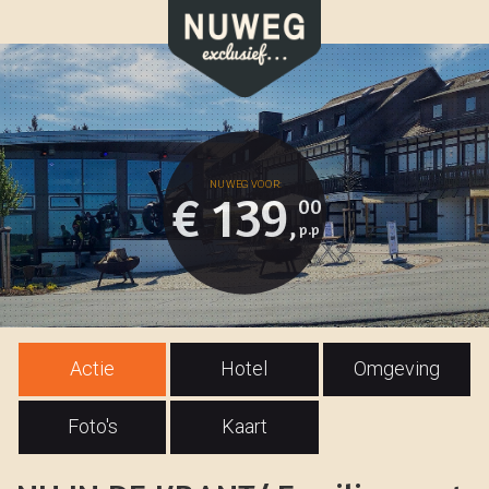
€ 139
00
,
Actie
Hotel
Omgeving
Foto's
Kaart