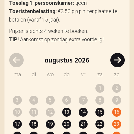
Toeslag 1-persoonskamer:
geen,
Toeristenbelasting:
€3,50 p.p.p.n. ter plaatse te
betalen (vanaf 15 jaar).
Prijzen slechts 4 weken te boeken.
TIP!
Aankomst op zondag extra voordelig!
augustus
2026
ma
di
wo
do
vr
za
zo
1
2
3
4
5
6
7
8
9
10
11
12
13
14
15
16
17
18
19
20
21
22
23