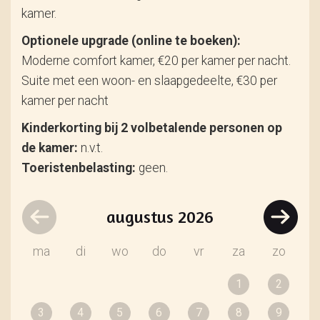
kamer.
Optionele upgrade (online te boeken):
Moderne comfort kamer, €20 per kamer per nacht.
Suite met een woon- en slaapgedeelte, €30 per
kamer per nacht
Kinderkorting bij 2 volbetalende personen op
de kamer:
n.v.t.
Toeristenbelasting:
geen.
augustus
2026
ma
di
wo
do
vr
za
zo
1
2
3
4
5
6
7
8
9