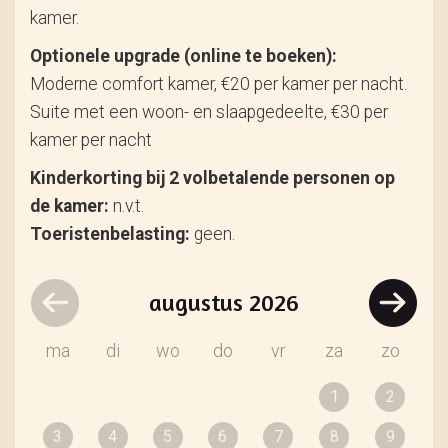
kamer.
Optionele upgrade (online te boeken):
Moderne comfort kamer, €20 per kamer per nacht.
Suite met een woon- en slaapgedeelte, €30 per
kamer per nacht
Kinderkorting bij 2 volbetalende personen op
de kamer:
n.v.t.
Toeristenbelasting:
geen.
augustus
2026
ma
di
wo
do
vr
za
zo
1
2
3
4
5
6
7
8
9