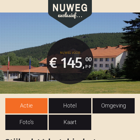
€ 145
00
,
Actie
Hotel
Omgeving
Foto's
Kaart