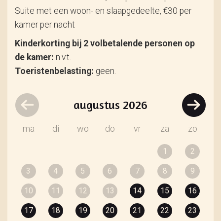
Suite met een woon- en slaapgedeelte, €30 per
kamer per nacht
Kinderkorting bij 2 volbetalende personen op
de kamer:
n.v.t.
Toeristenbelasting:
geen.
augustus
2026
ma
di
wo
do
vr
za
zo
1
2
3
4
5
6
7
8
9
10
11
12
13
14
15
16
17
18
19
20
21
22
23