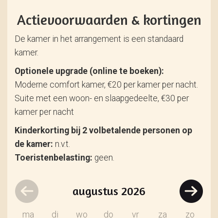
Actievoorwaarden & kortingen
De kamer in het arrangement is een standaard
kamer.
Optionele upgrade (online te boeken):
Moderne comfort kamer, €20 per kamer per nacht.
Suite met een woon- en slaapgedeelte, €30 per
kamer per nacht
Kinderkorting bij 2 volbetalende personen op
de kamer:
n.v.t.
Toeristenbelasting:
geen.
augustus
2026
ma
di
wo
do
vr
za
zo