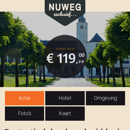
€ 119
00
,
Actie
Hotel
Omgeving
Foto's
Kaart