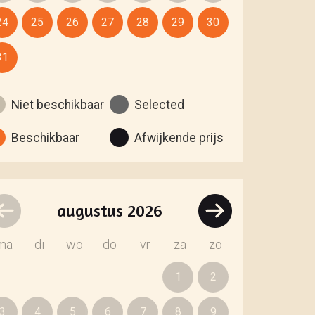
24
25
26
27
28
29
30
31
Niet beschikbaar
Selected
Beschikbaar
Afwijkende prijs
augustus
2026
ma
di
wo
do
vr
za
zo
1
2
3
4
5
6
7
8
9