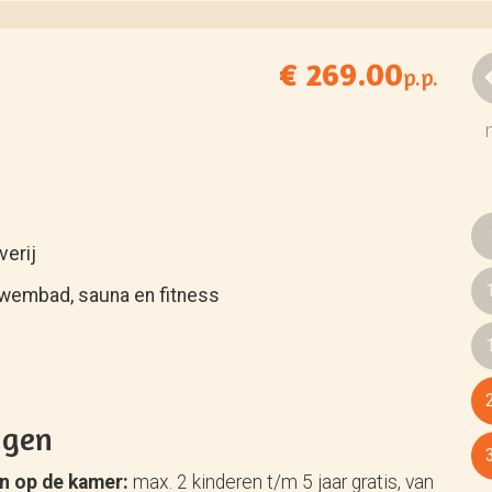
€ 269.00
p.p.
verij
zwembad, sauna en fitness
ngen
en op de kamer:
max. 2 kinderen t/m 5 jaar gratis, van