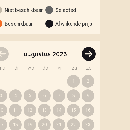
Niet beschikbaar
Selected
Beschikbaar
Afwijkende prijs
augustus
2026
ma
di
wo
do
vr
za
zo
1
2
3
4
5
6
7
8
9
10
11
12
13
14
15
16
17
18
19
20
21
22
23