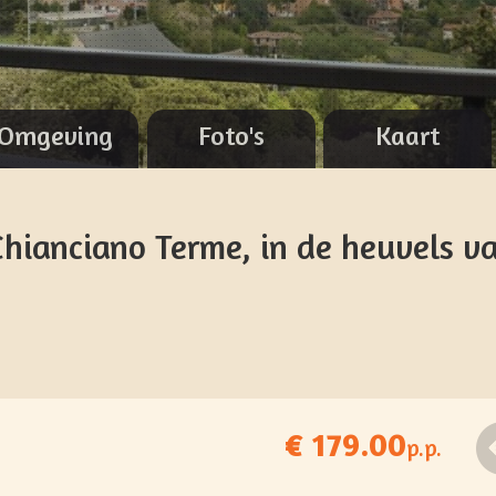
Omgeving
Foto's
Kaart
Chianciano Terme, in de heuvels v
€ 179.00
p.p.