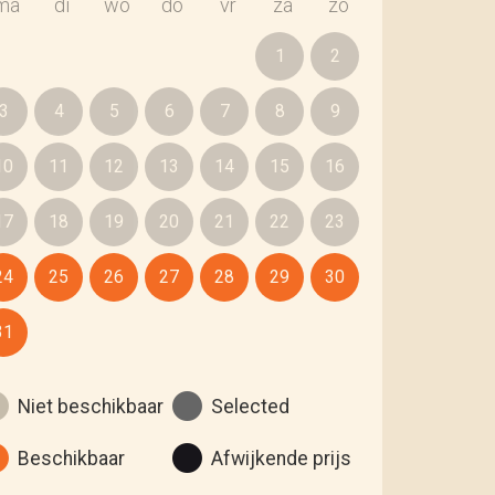
ma
di
wo
do
vr
za
zo
1
2
3
4
5
6
7
8
9
10
11
12
13
14
15
16
17
18
19
20
21
22
23
24
25
26
27
28
29
30
31
Niet beschikbaar
Selected
Beschikbaar
Afwijkende prijs