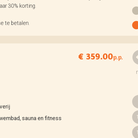
jaar 30% korting.
se te betalen.
€ 359.00
p.p.
verij
zwembad, sauna en fitness