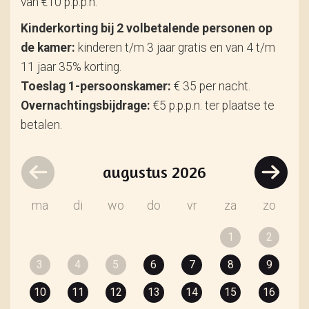
van €10 p.p.p.n.
Kinderkorting bij 2 volbetalende personen op
de kamer:
kinderen t/m 3 jaar gratis en van 4 t/m
11 jaar 35% korting.
Toeslag 1-persoonskamer:
€ 35 per nacht.
Overnachtingsbijdrage:
€5 p.p.p.n. ter plaatse te
betalen.
augustus
2026
ma
di
wo
do
vr
za
zo
1
2
3
4
5
6
7
8
9
10
11
12
13
14
15
16