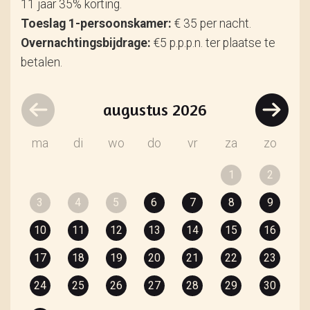
11 jaar 35% korting.
Toeslag 1-persoonskamer:
€ 35 per nacht.
Overnachtingsbijdrage:
€5 p.p.p.n. ter plaatse te
betalen.
augustus
2026
ma
di
wo
do
vr
za
zo
1
2
3
4
5
6
7
8
9
10
11
12
13
14
15
16
17
18
19
20
21
22
23
24
25
26
27
28
29
30