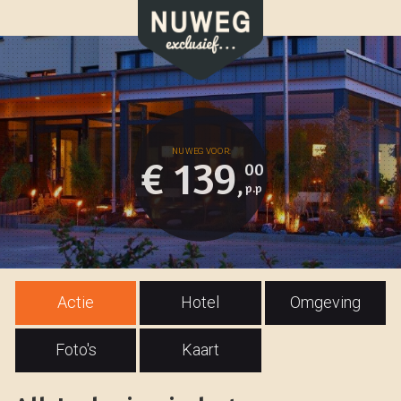
€ 139
00
,
Actie
Hotel
Omgeving
Foto's
Kaart