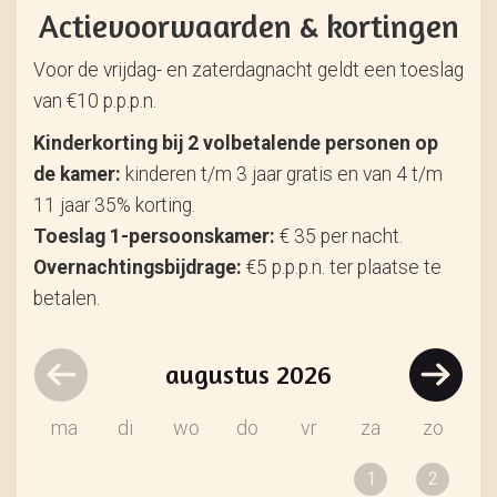
Actievoorwaarden & kortingen
Voor de vrijdag- en zaterdagnacht geldt een toeslag
van €10 p.p.p.n.
Kinderkorting bij 2 volbetalende personen op
de kamer:
kinderen t/m 3 jaar gratis en van 4 t/m
11 jaar 35% korting.
Toeslag 1-persoonskamer:
€ 35 per nacht.
Overnachtingsbijdrage:
€5 p.p.p.n. ter plaatse te
betalen.
augustus
2026
ma
di
wo
do
vr
za
zo
1
2