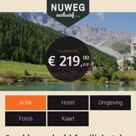
€ 219
00
,
Actie
Hotel
Omgeving
Foto's
Kaart