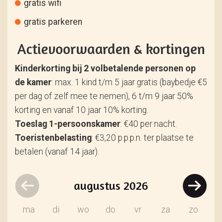
gratis wifi
gratis parkeren
Actievoorwaarden & kortingen
Kinderkorting bij 2 volbetalende personen op
de kamer
: max. 1 kind t/m 5 jaar gratis (baybedje €5
per dag of zelf mee te nemen), 6 t/m 9 jaar 50%
korting en vanaf 10 jaar 10% korting.
Toeslag 1-persoonskamer
: €40 per nacht.
Toeristenbelasting
: €3,20 p.p.p.n. ter plaatse te
betalen (vanaf 14 jaar).
augustus
2026
ma
di
wo
do
vr
za
zo