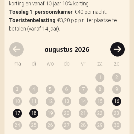
korting en vanaf 10 jaar 10% korting.
Toeslag 1-persoonskamer
: €40 per nacht.
Toeristenbelasting
: €3,20 p.p.p.n. ter plaatse te
betalen (vanaf 14 jaar).
augustus
2026
ma
di
wo
do
vr
za
zo
1
2
3
4
5
6
7
8
9
10
11
12
13
14
15
16
17
18
19
20
21
22
23
24
25
26
27
28
29
30