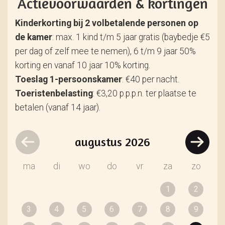
Actievoorwaarden & kortingen
Kinderkorting bij 2 volbetalende personen op
de kamer
: max. 1 kind t/m 5 jaar gratis (baybedje €5
per dag of zelf mee te nemen), 6 t/m 9 jaar 50%
korting en vanaf 10 jaar 10% korting.
Toeslag 1-persoonskamer
: €40 per nacht.
Toeristenbelasting
: €3,20 p.p.p.n. ter plaatse te
betalen (vanaf 14 jaar).
augustus
2026
ma
di
wo
do
vr
za
zo
1
2
3
4
5
6
7
8
9