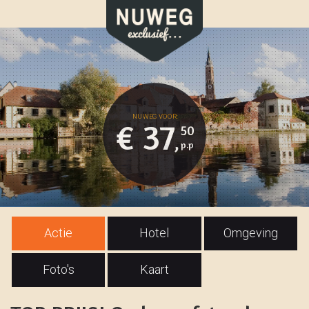
€ 37
50
,
Actie
Hotel
Omgeving
Foto's
Kaart