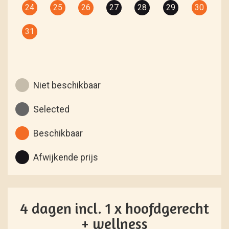
24
25
26
27
28
29
30
31
Niet beschikbaar
Selected
Beschikbaar
Afwijkende prijs
4 dagen incl. 1 x hoofdgerecht
+ wellness