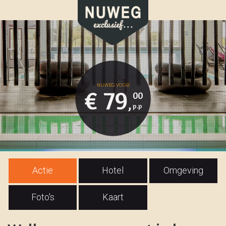
€ 79
00
,
Actie
Hotel
Omgeving
Foto's
Kaart