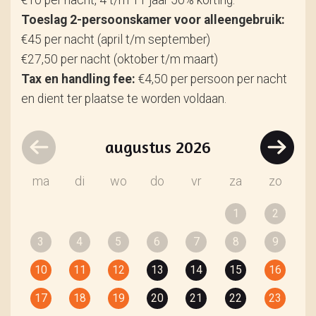
€10 per nacht, 4 t/m 11 jaar 50% korting.
Toeslag 2-persoonskamer voor alleengebruik:
€45 per nacht (april t/m september)
€27,50 per nacht (oktober t/m maart)
Tax en handling fee:
€4,50 per persoon per nacht
en dient ter plaatse te worden voldaan.
augustus
2026
ma
di
wo
do
vr
za
zo
1
2
3
4
5
6
7
8
9
10
11
12
13
14
15
16
17
18
19
20
21
22
23