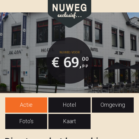
€ 69
00
,
Actie
Hotel
Omgeving
Foto's
Kaart