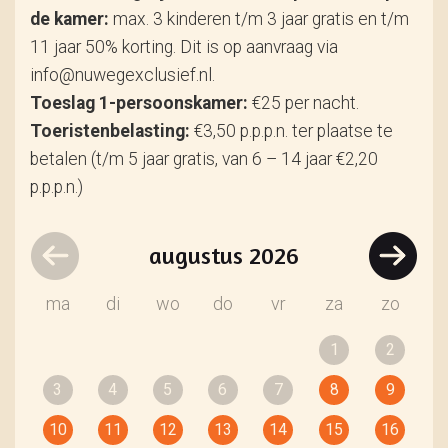
de kamer:
max. 3 kinderen t/m 3 jaar gratis en t/m
11 jaar 50% korting. Dit is op aanvraag via
info@nuwegexclusief.nl.
Toeslag 1-persoonskamer:
€25 per nacht.
Toeristenbelasting:
€3,50 p.p.p.n. ter plaatse te
betalen (t/m 5 jaar gratis, van 6 – 14 jaar €2,20
p.p.p.n.)
augustus
2026
ma
di
wo
do
vr
za
zo
1
2
3
4
5
6
7
8
9
10
11
12
13
14
15
16