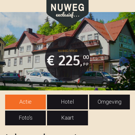
€ 225
00
,
Actie
Hotel
Omgeving
Foto's
Kaart