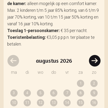
de kamer:
alleen mogelijk op een comfort kamer.
Max. 2 kinderen t/m 5 jaar 85% korting, van 6 t/m 9
jaar 70% korting, van 10 t/m 15 jaar 50% korting en
vanaf 16 jaar 10% korting.
Toeslag 1-persoonskamer:
€ 35 per nacht.
Toeristenbelasting:
€3,05 p.p.p.n. ter plaatse te
betalen.
augustus
2026
ma
di
wo
do
vr
za
zo
1
2
3
4
5
6
7
8
9
10
11
12
13
14
15
16