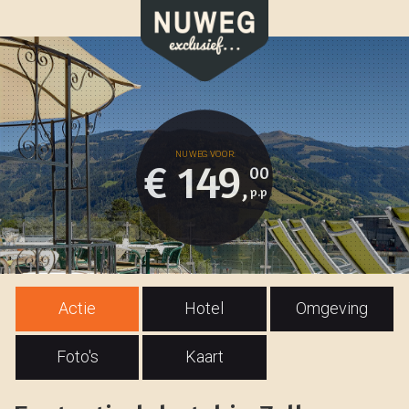
€ 149
00
,
Actie
Hotel
Omgeving
Foto's
Kaart