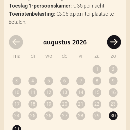
Toeslag 1-persoonskamer:
€ 35 per nacht.
Toeristenbelasting:
€3,05 p.p.p.n. ter plaatse te
betalen.
augustus
2026
ma
di
wo
do
vr
za
zo
1
2
3
4
5
6
7
8
9
10
11
12
13
14
15
16
17
18
19
20
21
22
23
24
25
26
27
28
29
30
31