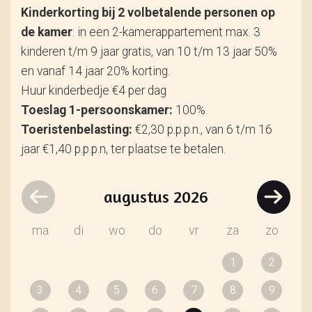
Kinderkorting bij 2 volbetalende personen op
de kamer
: in een 2-kamerappartement max. 3
kinderen t/m 9 jaar gratis, van 10 t/m 13 jaar 50%
en vanaf 14 jaar 20% korting.
Huur kinderbedje €4 per dag
Toeslag 1-persoonskamer:
100%.
Toeristenbelasting:
€2,30 p.p.p.n., van 6 t/m 16
jaar €1,40 p.p.p.n, ter plaatse te betalen.
augustus
2026
ma
di
wo
do
vr
za
zo
1
2
3
4
5
6
7
8
9