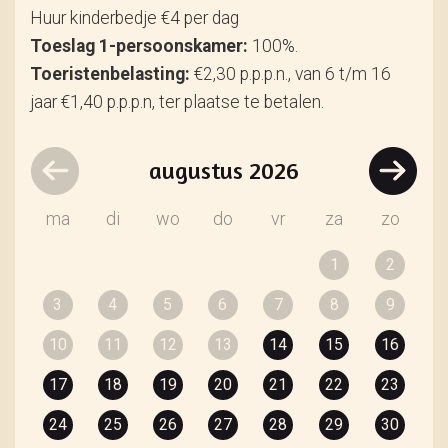
Huur kinderbedje €4 per dag
Toeslag 1-persoonskamer:
100%.
Toeristenbelasting:
€2,30 p.p.p.n., van 6 t/m 16
jaar €1,40 p.p.p.n, ter plaatse te betalen.
augustus
2026
ma
di
wo
do
vr
za
zo
1
2
3
4
5
6
7
8
9
10
11
12
13
14
15
16
17
18
19
20
21
22
23
24
25
26
27
28
29
30