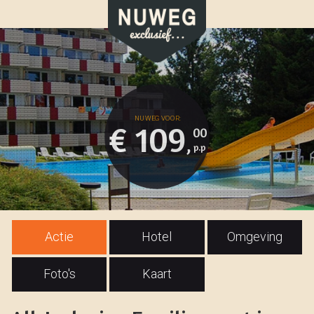
€ 109
00
,
Actie
Hotel
Omgeving
Foto's
Kaart