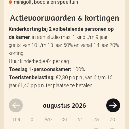
minigolf, boccia en speeltuin
Actievoorwaarden & kortingen
Kinderkorting bij 2 volbetalende personen op
de kamer
: in een studio max. 1 kind t/m 9 jaar
gratis, van 10 t/m 13 jaar 50% en vanaf 14 jaar 20%
korting.
Huur kinderbedje €4 per dag
Toeslag 1-persoonskamer:
100%.
Toeristenbelasting:
€2,30 p.p.p.n., van 6 t/m 16
jaar €1,40 p.p.p.n, ter plaatse te betalen.
augustus
2026
ma
di
wo
do
vr
za
zo