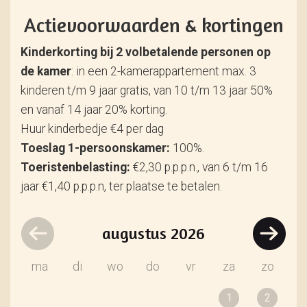
Actievoorwaarden & kortingen
Kinderkorting bij 2 volbetalende personen op
de kamer
: in een 2-kamerappartement max. 3
kinderen t/m 9 jaar gratis, van 10 t/m 13 jaar 50%
en vanaf 14 jaar 20% korting.
Huur kinderbedje €4 per dag
Toeslag 1-persoonskamer:
100%.
Toeristenbelasting:
€2,30 p.p.p.n., van 6 t/m 16
jaar €1,40 p.p.p.n, ter plaatse te betalen.
augustus
2026
ma
di
wo
do
vr
za
zo
1
2