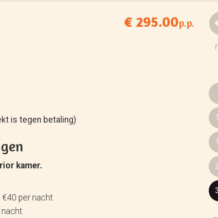
€ 295.00
p.p.
kt is tegen betaling)
ngen
rior kamer.
t €40 per nacht
 nacht.