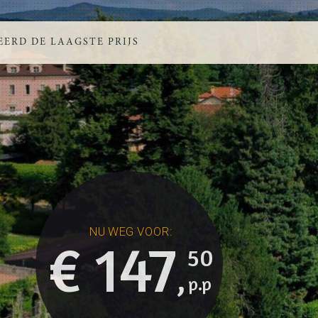
ERD DE LAAGSTE PRIJS
€ 147
50
,