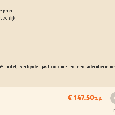
 prijs
soonlijk
 5* hotel, verfijnde gastronomie en een adembeneme
€ 147.50
p.p.