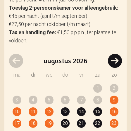
Toeslag 2-persoonskamer voor alleengebruik:
€45 per nacht (april t/m september)
€27,50 per nacht (oktober t/m maart)
Tax en handling fee:
€1,50 p.p.p.n., ter plaatse te
voldoen.
augustus
2026
ma
di
wo
do
vr
za
zo
1
2
3
4
5
6
7
8
9
10
11
12
13
14
15
16
17
18
19
20
21
22
23