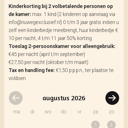
Kinderkorting bij 2 volbetalende personen op
de kamer:
max. 1 kind (2 kinderen op aanvraag via
info@nuwegexclusief.nl) 0 t/m 3 jaar gratis indien u
zelf een kinderbedje meebrengt, huur kinderbedje €
10 per nacht, 4 t/m 11 jaar 50% korting.
Toeslag 2-persoonskamer voor alleengebruik:
€45 per nacht (april t/m september)
€27,50 per nacht (oktober t/m maart)
Tax en handling fee:
€1,50 p.p.p.n., ter plaatse te
voldoen.
augustus
2026
ma
di
wo
do
vr
za
zo
1
2