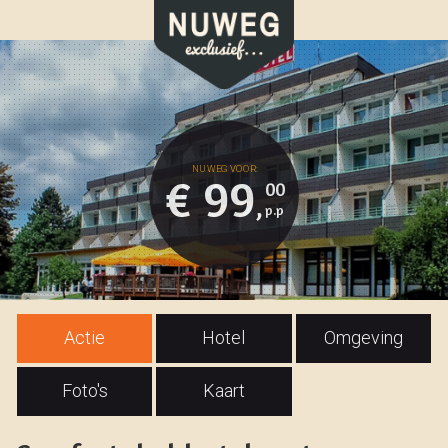
€ 99
00
,
Actie
Hotel
Omgeving
Foto's
Kaart