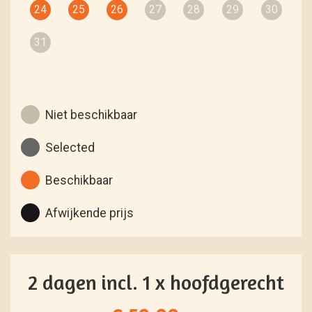
24
25
26
27
28
29
30
31
Niet beschikbaar
Selected
Beschikbaar
Afwijkende prijs
2 dagen incl. 1 x hoofdgerecht