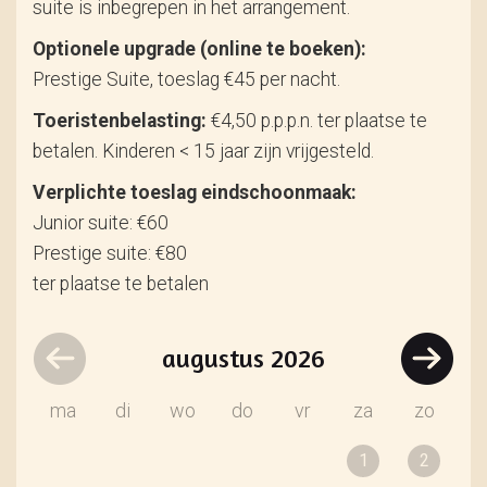
suite is inbegrepen in het arrangement.
Optionele upgrade (online te boeken):
Prestige Suite, toeslag €45 per nacht.
Toeristenbelasting:
€4,50 p.p.p.n. ter plaatse te
betalen. Kinderen < 15 jaar zijn vrijgesteld.
Verplichte toeslag eindschoonmaak:
Junior suite: €60
Prestige suite: €80
ter plaatse te betalen
augustus
2026
ma
di
wo
do
vr
za
zo
1
2