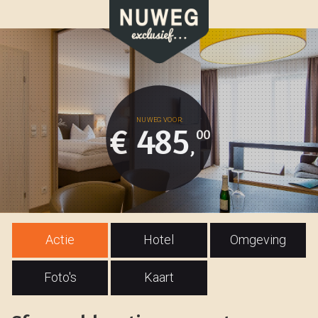
€ 485
00
,
Actie
Hotel
Omgeving
Foto's
Kaart