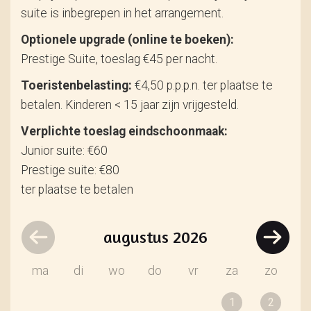
suite is inbegrepen in het arrangement.
Optionele upgrade (online te boeken):
Prestige Suite, toeslag €45 per nacht.
Toeristenbelasting:
€4,50 p.p.p.n. ter plaatse te
betalen. Kinderen < 15 jaar zijn vrijgesteld.
Verplichte toeslag eindschoonmaak:
Junior suite: €60
Prestige suite: €80
ter plaatse te betalen
augustus
2026
ma
di
wo
do
vr
za
zo
1
2