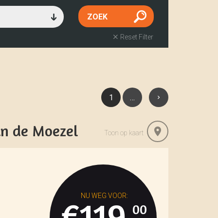
Reset Filter
1
…
an de Moezel
Toon op kaart
€119
00