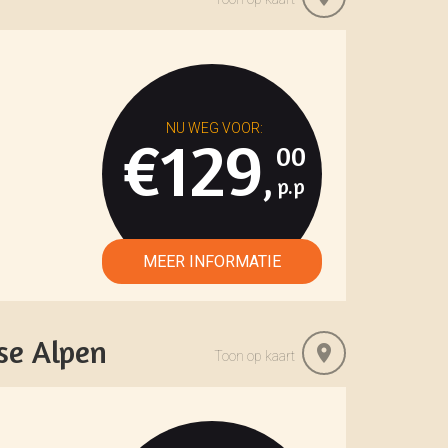
€129
00
,
se Alpen
Toon op kaart