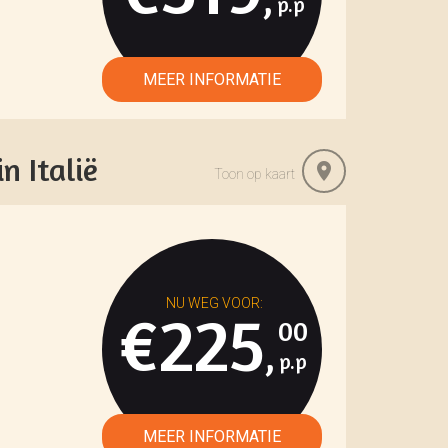
n Italië
Toon op kaart
€225
00
,