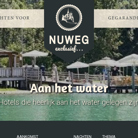
CHTEN VOOR
GEGARANDE
Aan het water
Hotels die heerlijk aan het water gelegen zij
AANKOMST
NACHTEN
THEMA