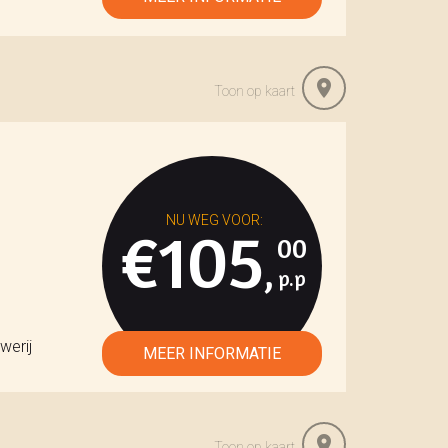
Toon op kaart
€105
00
,
werij
Toon op kaart