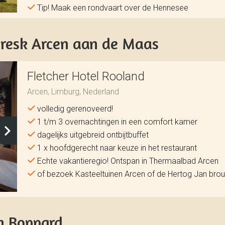
Tip! Maak een rondvaart over de Hennesee
oresk Arcen aan de Maas
Fletcher Hotel Rooland
Arcen, Limburg, Nederland
volledig gerenoveerd!
1 t/m 3 overnachtingen in een comfort kamer
dagelijks uitgebreid ontbijtbuffet
1 x hoofdgerecht naar keuze in het restaurant
Echte vakantieregio! Ontspan in Thermaalbad Arcen
of bezoek Kasteeltuinen Arcen of de Hertog Jan brou
in Boppard