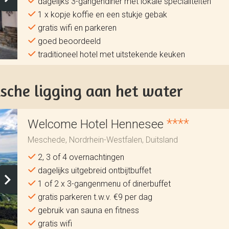
dagelijks 3-gangendiner met lokale specialiteiten
1 x kopje koffie en een stukje gebak
gratis wifi en parkeren
goed beoordeeld
traditioneel hotel met uitstekende keuken
ische ligging aan het water
****
Welcome Hotel Hennesee
Meschede, Nordrhein-Westfalen, Duitsland
2, 3 of 4 overnachtingen
dagelijks uitgebreid ontbijtbuffet
1 of 2 x 3-gangenmenu of dinerbuffet
gratis parkeren t.w.v. €9 per dag
gebruik van sauna en fitness
gratis wifi