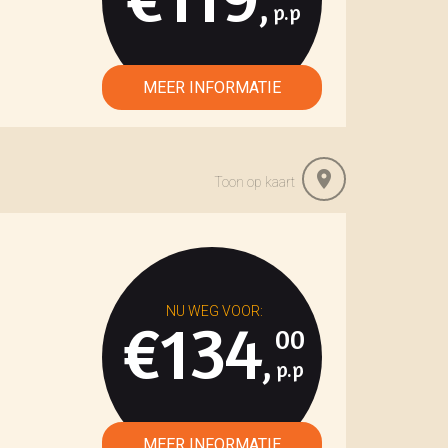
,
Toon op kaart
€134
00
,