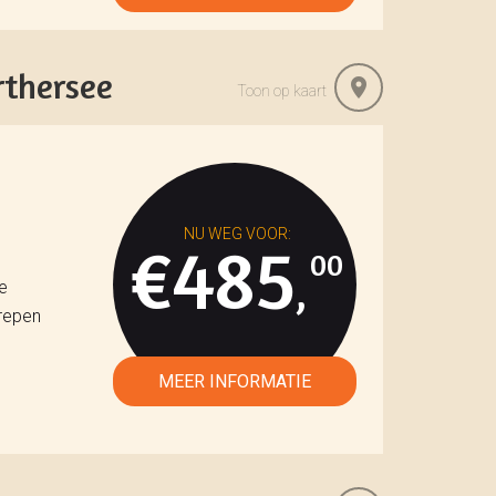
rthersee
Toon op kaart
€485
00
,
e
repen