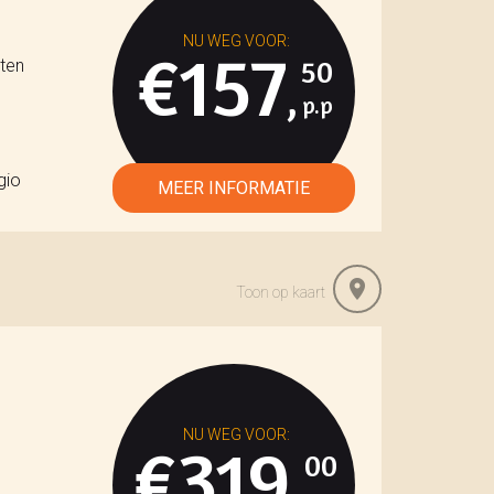
€157
50
iten
,
gio
Toon op kaart
€319
00
,