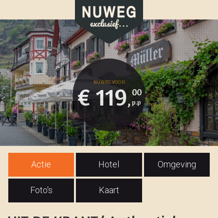
€ 119
00
,
Actie
Hotel
Omgeving
Foto's
Kaart