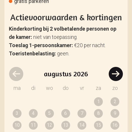
gratis parkeren
Actievoorwaarden & kortingen
Kinderkorting bij 2 volbetalende personen op
de kamer:
niet van toepassing.
Toeslag 1-persoonskamer:
€20 per nacht.
Toeristenbelasting:
geen.
augustus
2026
ma
di
wo
do
vr
za
zo
1
2
3
4
5
6
7
8
9
10
11
12
13
14
15
16