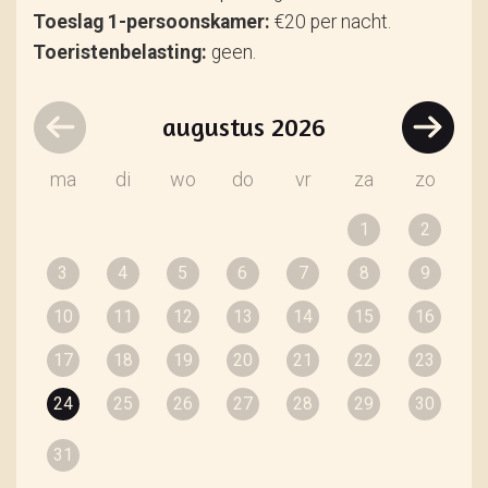
Toeslag 1-persoonskamer:
€20 per nacht.
Toeristenbelasting:
geen.
augustus
2026
ma
di
wo
do
vr
za
zo
1
2
3
4
5
6
7
8
9
10
11
12
13
14
15
16
17
18
19
20
21
22
23
24
25
26
27
28
29
30
31