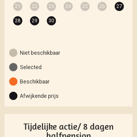
21
22
23
24
25
26
27
28
29
30
Niet beschikbaar
Selected
Beschikbaar
Afwijkende prijs
Tijdelijke actie/ 8 dagen
halfpension