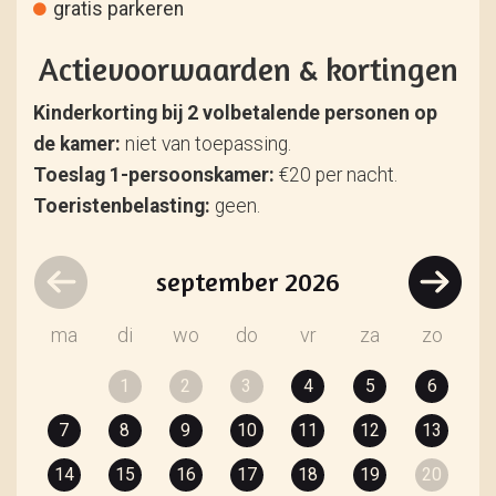
gratis parkeren
Actievoorwaarden & kortingen
Kinderkorting bij 2 volbetalende personen op
de kamer:
niet van toepassing.
Toeslag 1-persoonskamer:
€20 per nacht.
Toeristenbelasting:
geen.
september
2026
ma
di
wo
do
vr
za
zo
1
2
3
4
5
6
7
8
9
10
11
12
13
14
15
16
17
18
19
20