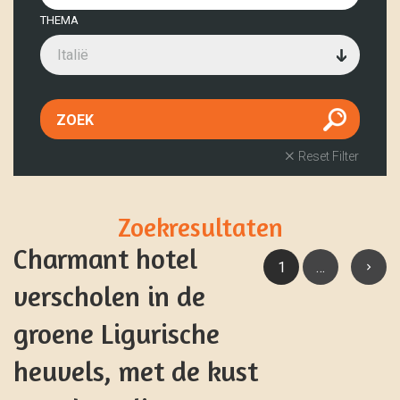
THEMA
Italië
Reset Filter
Zoekresultaten
Charmant hotel
1
…
verscholen in de
groene Ligurische
heuvels, met de kust