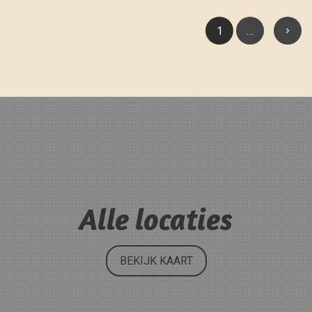
1
…
Alle locaties
BEKIJK KAART