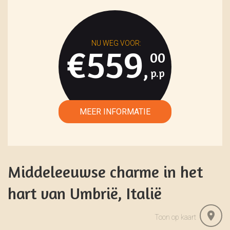
€559
00
,
Middeleeuwse charme in het
hart van Umbrië, Italië
Toon op kaart