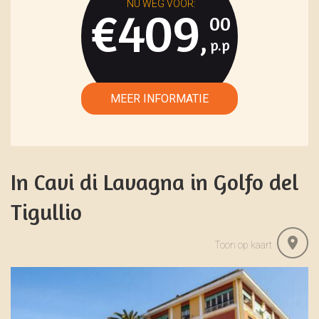
€409
00
,
In Cavi di Lavagna in Golfo del
Tigullio
Toon op kaart