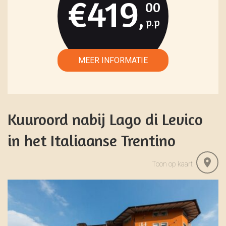
€419
00
,
Kuuroord nabij Lago di Levico
in het Italiaanse Trentino
Toon op kaart