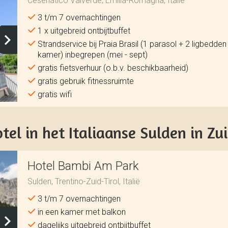
Cesenatico Valverde, Emilia-Romagna, Italië
3 t/m 7 overnachtingen
1 x uitgebreid ontbijtbuffet
Strandservice bij Praia Brasil (1 parasol + 2 ligbedden
kamer) inbegrepen (mei - sept)
gratis fietsverhuur (o.b.v. beschikbaarheid)
gratis gebruik fitnessruimte
gratis wifi
el in het Italiaanse Sulden in Zui
Hotel Bambi Am Park
Sulden, Trentino-Zuid-Tirol, Italië
3 t/m 7 overnachtingen
in een kamer met balkon
dagelijks uitgebreid ontbijtbuffet