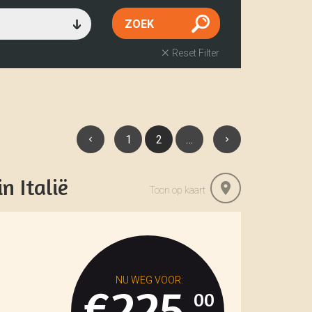
Reset Filter
1
2
…
n Italië
Toon op kaart
€225
00