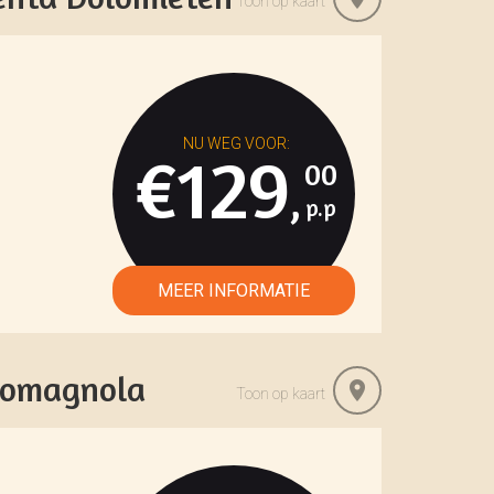
Toon op kaart
€129
00
,
 Romagnola
Toon op kaart