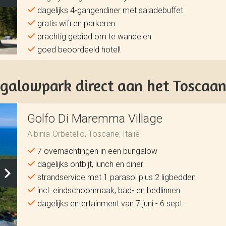
dagelijks 4-gangendiner met saladebuffet
gratis wifi en parkeren
prachtig gebied om te wandelen
goed beoordeeld hotel!
ngalowpark direct aan het Toscaan
Golfo Di Maremma Village
Albinia-Orbetello, Toscane, Italië
7 overnachtingen in een bungalow
dagelijks ontbijt, lunch en diner
strandservice met 1 parasol plus 2 ligbedden
incl. eindschoonmaak, bad- en bedlinnen
dagelijks entertainment van 7 juni - 6 sept