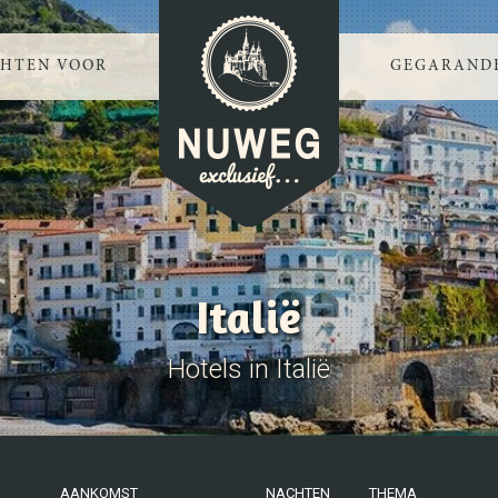
CHTEN VOOR
GEGARANDE
Italië
Hotels in Italië
AANKOMST
NACHTEN
THEMA