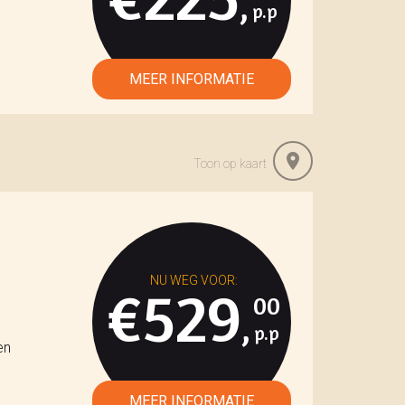
,
Toon op kaart
€529
00
,
en