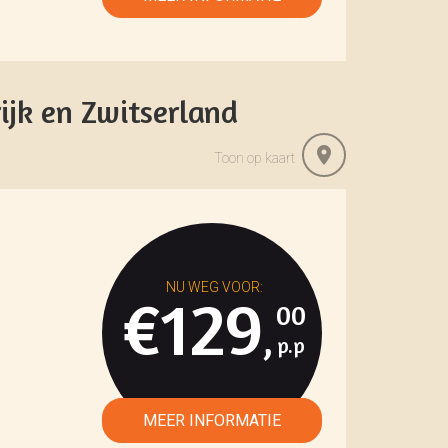
ijk en Zwitserland
Toon op kaart
€129
00
,