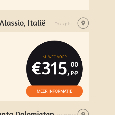
lassio, Italië
Toon op kaart
€315
00
,
renta Dolomieten