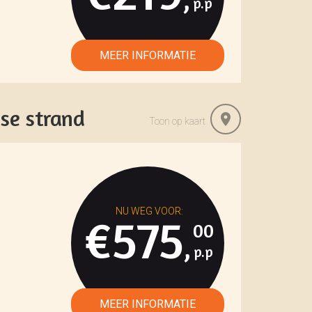
se strand
Toon op kaart
€575
00
,