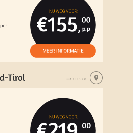
€155
00
,
 per
d-Tirol
Toon op kaart
€219
00
,