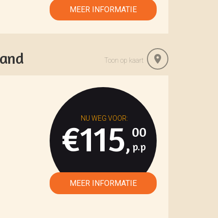
land
Toon op kaart
€115
00
,