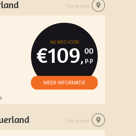
rland
Toon op kaart
€109
00
,
s
auerland
Toon op kaart