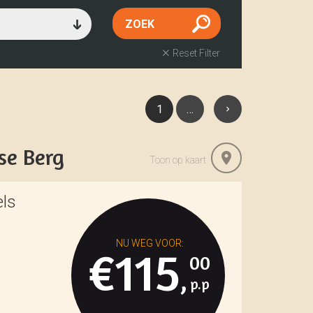
Reset Filter
1
…
se Berg
Toon op kaart
els
€115
00
,