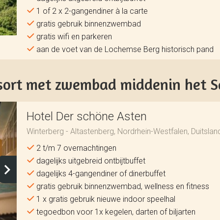
1 of 2 x 2-gangendiner à la carte
gratis gebruik binnenzwembad
gratis wifi en parkeren
aan de voet van de Lochemse Berg historisch pand
sort met zwembad middenin het S
Hotel Der schöne Asten
Winterberg - Altastenberg, Nordrhein-Westfalen, Duitslan
2 t/m 7 overnachtingen
dagelijks uitgebreid ontbijtbuffet
dagelijks 4-gangendiner of dinerbuffet
gratis gebruik binnenzwembad, wellness en fitness
1 x gratis gebruik nieuwe indoor speelhal
tegoedbon voor 1x kegelen, darten of biljarten