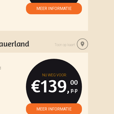
auerland
Toon op kaart
d
€139
00
,