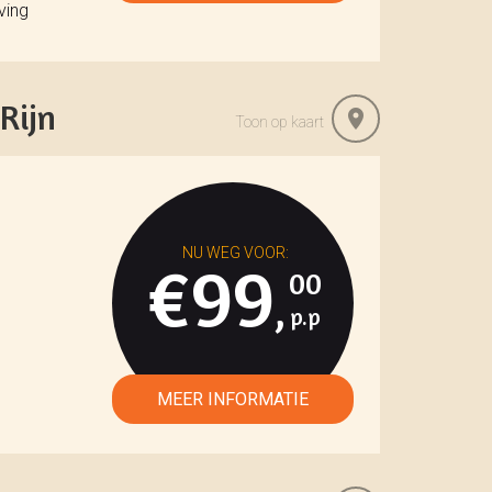
ving
Rijn
Toon op kaart
€99
00
,