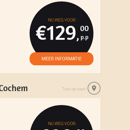
€129
00
,
 Cochem
Toon op kaart