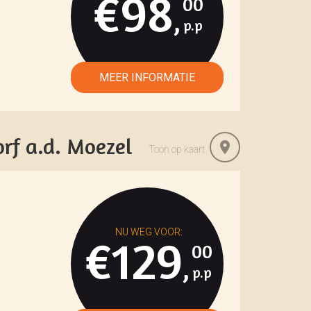
€98
00
,
orf a.d. Moezel
Toon op kaart
€129
00
,